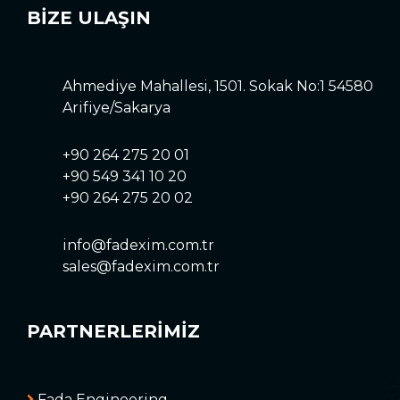
BİZE ULAŞIN
Ahmediye Mahallesi, 1501. Sokak No:1 54580
Arifiye/Sakarya
+90 264 275 20 01
+90 549 341 10 20
+90 264 275 20 02
info@fadexim.com.tr
sales@fadexim.com.tr
PARTNERLERİMİZ
Fada Engineering