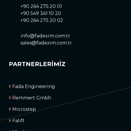
+90 264 275 20 01
+90 549 341 10 20
+90 264 275 20 02
info@fadexim.com.tr
sales@fadexim.com.tr
PARTNERLERİMİZ
Fada Engineering
Remmert Gmbh
Microstep
Falift