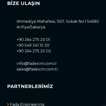
BİZE ULAŞIN
Ahmediye Mahallesi, 1501. Sokak No:1 54580
Arifiye/Sakarya
+90 264 275 20 01
+90 549 341 10 20
+90 264 275 20 02
info@fadexim.com.tr
sales@fadexim.com.tr
PARTNERLERİMİZ
Fada Engineering