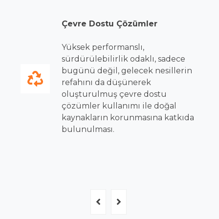
Sürdürülebilir Büyüme
Sürekli gelişim ve müşteri odaklı
yaklaşımıyla, sektörde öncü
çözümler sunarak işletmenizin
gelecekteki ihtiyaçlarını da göz
önünde bulunduran, iş süreçleri
optimizasyonu ve artan verimlilik
arak
ile işletmenizin uzun vadeli
r.
başarılarına katkıda bulunan bir
şirket olması.