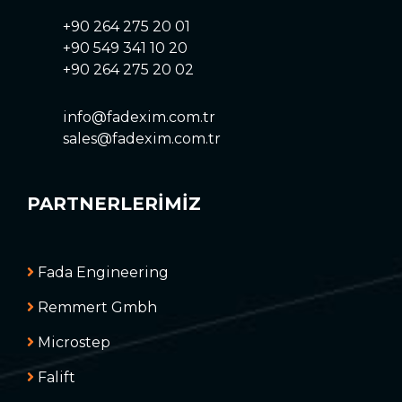
+90 264 275 20 01
+90 549 341 10 20
+90 264 275 20 02
info@fadexim.com.tr
sales@fadexim.com.tr
PARTNERLERİMİZ
Fada Engineering
Remmert Gmbh
Microstep
Falift