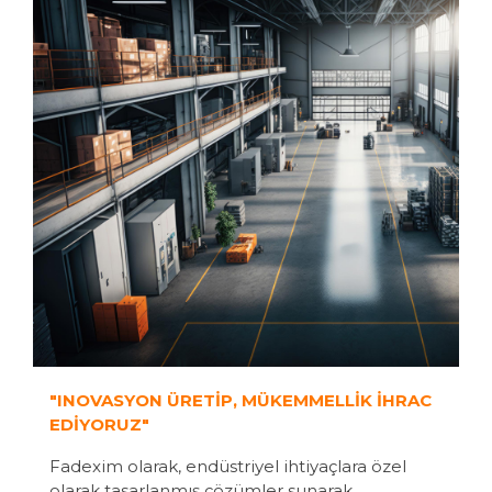
"INOVASYON ÜRETİP, MÜKEMMELLİK İHRAC
EDİYORUZ"
Fadexim olarak, endüstriyel ihtiyaçlara özel
olarak tasarlanmış çözümler sunarak