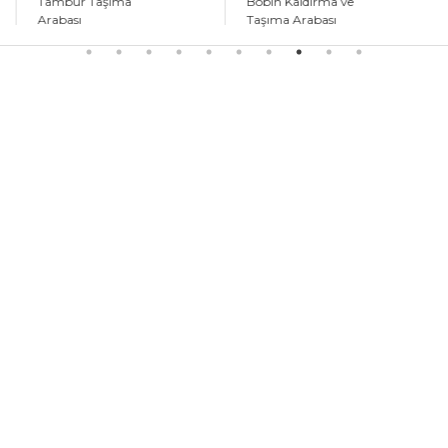
Tambur Taşıma
Bobin Kaldırma ve
Arabası
Taşıma Arabası